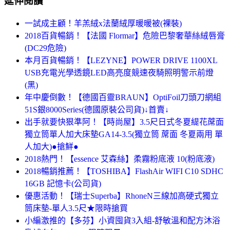
延伸閱讀
一試成主顧！羊羔絨x法蘭絨厚暖暖被(裸裝)
2018百貨暢銷！【法國 Flormar】危險巴黎奢華絲絨唇膏
(DC29危險)
本月百貨暢銷！【LEZYNE】POWER DRIVE 1100XL
USB充電光學透鏡LED高亮度競速夜騎照明警示前燈
(黑)
年中慶倒數！【德國百靈BRAUN】OptiFoil刀頭刀網組
51S銀8000Series(德國原裝公司貨)↓首賣↓
出手就要快狠準阿！【時尚屋】3.5尺日式冬夏緹花蓆面
獨立筒單人加大床墊GA14-3.5(獨立筒 蓆面 冬夏兩用 單
人加大)●搶鮮●
2018熱門！【essence 艾森絲】柔霧粉底液 10(粉底液)
2018暢銷推薦！【TOSHIBA】FlashAir WIFI C10 SDHC
16GB 記憶卡(公司貨)
優惠活動！【瑞士Superba】RhoneN三線加高硬式獨立
筒床墊-單人3.5尺★限時搶買
小編激推的【多芬】小資囤貨3入組-舒敏溫和配方沐浴