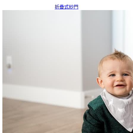
折疊式紗門