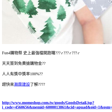
Fun4購物祭 史上最強檔開跑囉???♂???♂???♂
天天簽到免費搶購物金??
人人有獎中獎率100%??
趕快來
瀚霖建設
了解????
http://www.momoshop.com.tw/goods/GoodsDetail.jsp?
i_code=4560656&memid=6000013861&cid=apuad&oid=1&osm=