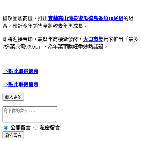
搶攻圍爐商機，推出
宜蘭高山清泉蜜瓜德島香魚10尾組
的組
合，預計今年銷售量將較去年再成長。
即將迎接春節，農曆年商機漸發酵，
大口市集
獨家推出「最多
7道菜只需999元」，為年菜預購旺季炒熱話題。
=>點此取得優惠
=>點此取得優惠
載入更多
公開留言
私密留言
發佈留言